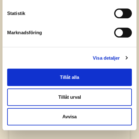
Statistik
Marknadsföring
Lapiz Lazuli
Visa detaljer
Kraftfull kristall för att öppna ditt inre seende,
Tillåt alla
ge styrka och gu...
Läs mer »
Tillåt urval
Avvisa