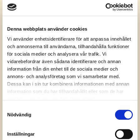
Denna webbplats använder cookies
Vi använder enhetsidentifierare för att anpassa innehållet
och annonserna till användarna, tillhandahålla funktioner
för sociala medier och analysera vår trafik. Vi
vidarebefordrar även sådana identifierare och annan
Golden healer
information från din enhet till de sociala medier och
annons- och analysföretag som vi samarbetar med.
Dessa kan i sin tur kombinera informationen med annan
Sägs kunna hjälpa dig att släppa kritiska
information som du har tillhandahållit eller som de har
tankegångar, destruktiva ...
samlat in när du har använt deras tjänster.
Läs mer »
Samtyckesval
Nödvändig
Inställningar