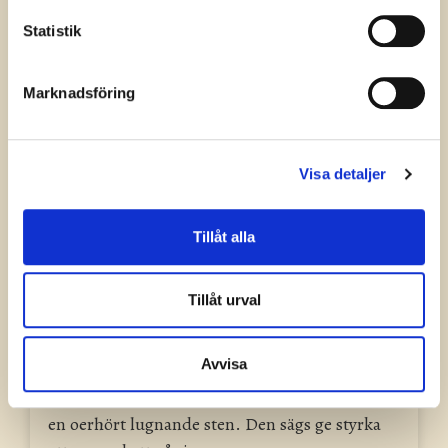
Känd för att vara en läkande och spirituell
Statistik
kristall. Härliga grund...
Läs mer »
Marknadsföring
Visa detaljer
Tillåt alla
Tillåt urval
Avvisa
Amazonit
en oerhört lugnande sten. Den sägs ge styrka