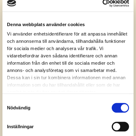
Denna webbplats använder cookies
Vi använder enhetsidentifierare för att anpassa innehållet
Relaterade produkter
och annonserna till användarna, tillhandahålla funktioner
för sociala medier och analysera vår trafik. Vi
vidarebefordrar även sådana identifierare och annan
information från din enhet till de sociala medier och
annons- och analysföretag som vi samarbetar med.
Dessa kan i sin tur kombinera informationen med annan
information som du har tillhandahållit eller som de har
samlat in när du har använt deras tjänster.
Samtyckesval
Nödvändig
Ametist
Inställningar