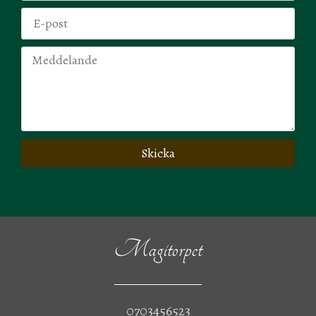
Skicka
Magitorpet
0703456523